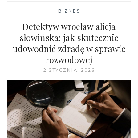
PODATKOWEGO.
DLACZEGO
—
BIZNES
—
BEZ
ZAŚWIADCZENIA
Detektyw wrocław alicja
E9
TWÓJ
słowińska: jak skutecznie
ZWROT
udowodnić zdradę w sprawie
Z
AUSTRII
rozwodowej
BĘDZIE
ZNACZNIE
2 STYCZNIA, 2026
NIŻSZY?