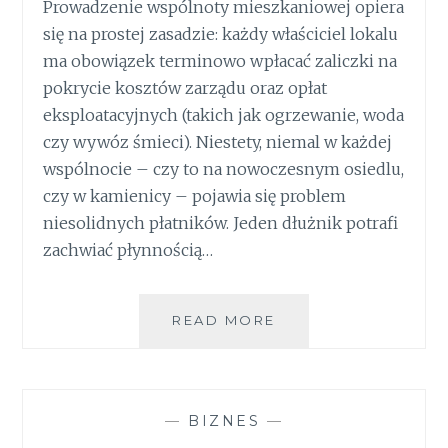
Prowadzenie wspólnoty mieszkaniowej opiera
się na prostej zasadzie: każdy właściciel lokalu
ma obowiązek terminowo wpłacać zaliczki na
pokrycie kosztów zarządu oraz opłat
eksploatacyjnych (takich jak ogrzewanie, woda
czy wywóz śmieci). Niestety, niemal w każdej
wspólnocie – czy to na nowoczesnym osiedlu,
czy w kamienicy – pojawia się problem
niesolidnych płatników. Jeden dłużnik potrafi
zachwiać płynnością…
DŁUŻNIK
READ MORE
WE
WSPÓLNOCIE
MIESZKANIOWEJ.
JAK
—
BIZNES
—
KROK