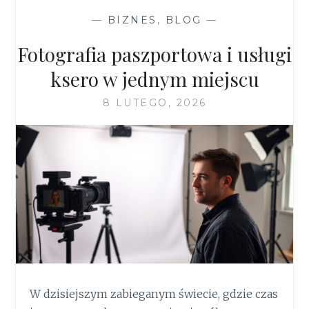
I
—
BIZNES
,
BLOG
—
GĘSTEJ
MURAWY
Fotografia paszportowa i usługi
W
NOWYM
ksero w jednym miejscu
SEZONIE
8 LUTEGO, 2026
W dzisiejszym zabieganym świecie, gdzie czas