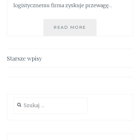
logistycznemu firma zyskuje przewagę…
PARTNER
READ MORE
LOGISTYCZNY
JAKO
PRZEWAGA
KONKURENCYJNA
Nawigacja
Starsze wpisy
po
wpisach
Szukaj: