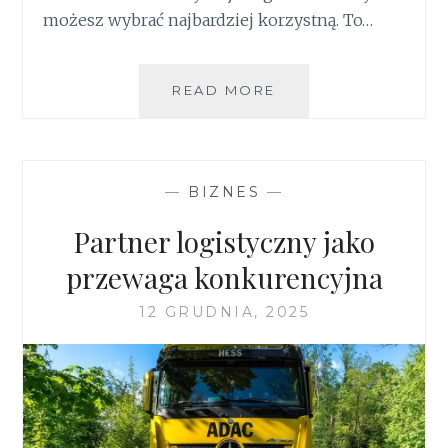
możesz wybrać najbardziej korzystną. To…
EKSPRESOWY
READ MORE
DRUK
3D
„NA
WCZORAJ”
—
BIZNES
—
–
JAK
Partner logistyczny jako
ZNALEŹĆ
WYKONAWCĘ
przewaga konkurencyjna
W
TWOJEJ
12 GRUDNIA, 2025
OKOLICY
PRZEZ
ZLECENIA3D.PL?