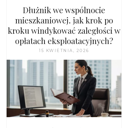
RZECZY
Dłużnik we wspólnocie
W
WARSZAWIE?
mieszkaniowej. jak krok po
kroku windykować zaległości w
opłatach eksploatacyjnych?
15 KWIETNIA, 2026