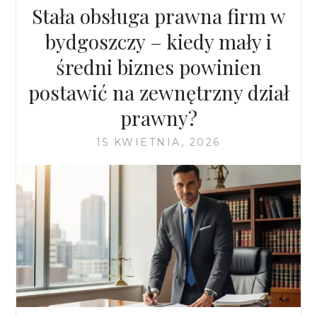
PO
Stała obsługa prawna firm w
KROKU
WINDYKOWAĆ
bydgoszczy – kiedy mały i
ZALEGŁOŚCI
średni biznes powinien
W
OPŁATACH
postawić na zewnętrzny dział
EKSPLOATACYJNYC
prawny?
15 KWIETNIA, 2026