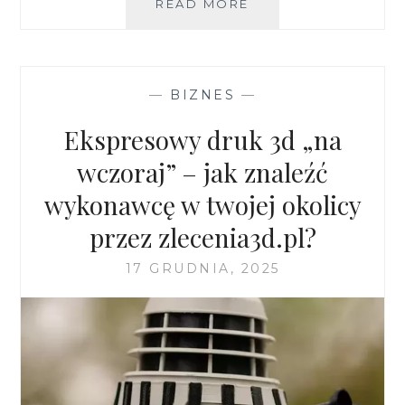
DETEKTYW
READ MORE
WROCŁAW
ALICJA
SŁOWIŃSKA:
JAK
—
BIZNES
—
SKUTECZNIE
UDOWODNIĆ
Ekspresowy druk 3d „na
ZDRADĘ
W
wczoraj” – jak znaleźć
SPRAWIE
wykonawcę w twojej okolicy
ROZWODOWEJ
przez zlecenia3d.pl?
17 GRUDNIA, 2025