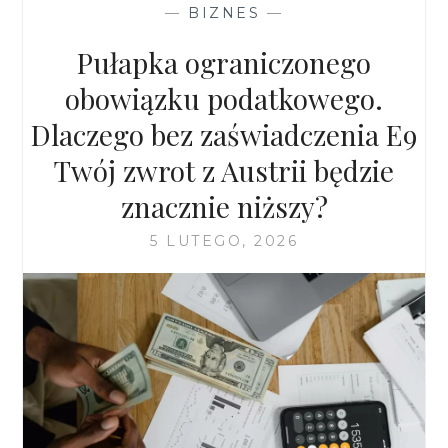
—
BIZNES
—
CZY
ELEKTRONICZNA
Pułapka ograniczonego
KSIĘGOWOŚĆ
JEST
obowiązku podatkowego.
BEZPIECZNA?
Dlaczego bez zaświadczenia E9
Twój zwrot z Austrii będzie
znacznie niższy?
5 LUTEGO, 2026