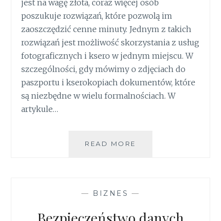
jest na wagę złota, coraz więcej osób
poszukuje rozwiązań, które pozwolą im
zaoszczędzić cenne minuty. Jednym z takich
rozwiązań jest możliwość skorzystania z usług
fotograficznych i ksero w jednym miejscu. W
szczególności, gdy mówimy o zdjęciach do
paszportu i kserokopiach dokumentów, które
są niezbędne w wielu formalnościach. W
artykule…
FOTOGRAFIA
READ MORE
PASZPORTOWA
I
USŁUGI
KSERO
—
BIZNES
—
W
JEDNYM
Bezpieczeństwo danych
MIEJSCU