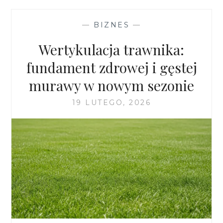
FIRM
W
—
BIZNES
—
BYDGOSZCZY
–
Wertykulacja trawnika:
KIEDY
MAŁY
fundament zdrowej i gęstej
I
murawy w nowym sezonie
ŚREDNI
BIZNES
19 LUTEGO, 2026
POWINIEN
POSTAWIĆ
NA
ZEWNĘTRZNY
DZIAŁ
PRAWNY?