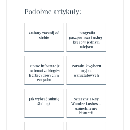
Podobne artykuły:
Zmiany zacznij od
Fotografia
siebie
paszportowa i usługi
ksero w jednym
miejscu
Istotne informacje
Poradnik wyboru
na temat zabiegów
myjek
herbicydowych w
warsztatowych
rzepaku
Jak wybrać suknię
Sztuczne rzęsy
ślubną?
Wonder Lashes –
uzupełnienie
biżuterii