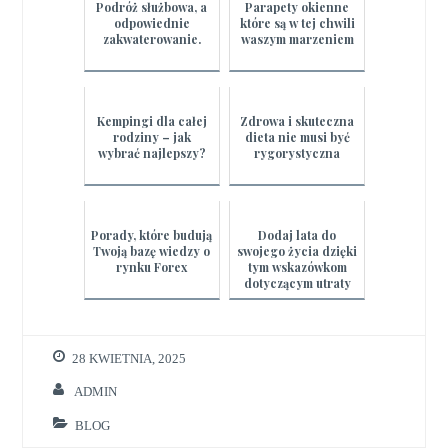
Podróż służbowa, a
Parapety okienne
odpowiednie
które są w tej chwili
zakwaterowanie.
waszym marzeniem
Kempingi dla całej
Zdrowa i skuteczna
rodziny – jak
dieta nie musi być
wybrać najlepszy?
rygorystyczna
Porady, które budują
Dodaj lata do
Twoją bazę wiedzy o
swojego życia dzięki
rynku Forex
tym wskazówkom
dotyczącym utraty
wagi
28 KWIETNIA, 2025
ADMIN
BLOG