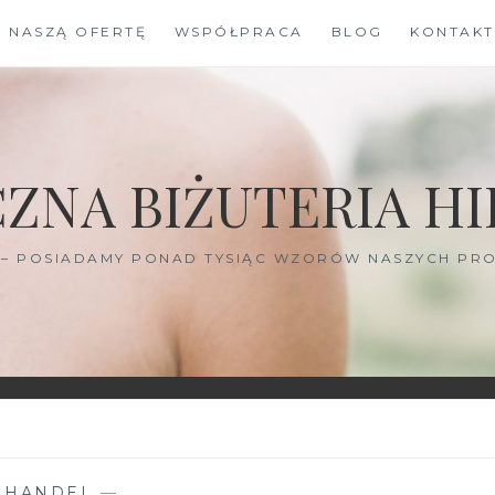
J NASZĄ OFERTĘ
WSPÓŁPRACA
BLOG
KONTAKT
ZNA BIŻUTERIA HI
I – POSIADAMY PONAD TYSIĄC WZORÓW NASZYCH PRO
—
HANDEL
—