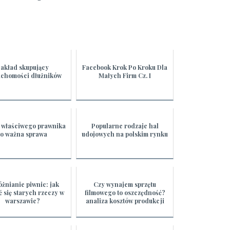
akład skupujący
Facebook Krok Po Kroku Dla
uchomości dłużników
Małych Firm Cz. I
 właściwego prawnika
Popularne rodzaje hal
to ważna sprawa
udojowych na polskim rynku
żnianie piwnic: jak
Czy wynajem sprzętu
 się starych rzeczy w
filmowego to oszczędność?
warszawie?
analiza kosztów produkcji