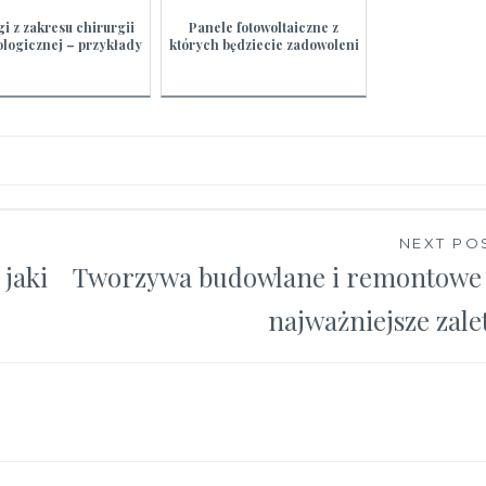
gi z zakresu chirurgii
Panele fotowoltaiczne z
ologicznej – przykłady
których będziecie zadowoleni
NEXT PO
jaki
Tworzywa budowlane i remontowe
najważniejsze zale