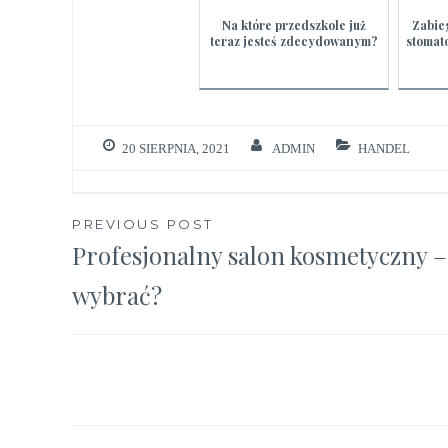
Na które przedszkole już
Zabie
teraz jesteś zdecydowanym?
stomat
20 SIERPNIA, 2021
ADMIN
HANDEL
Nawigacja
PREVIOUS POST
Profesjonalny salon kosmetyczny – 
wpisu
wybrać?