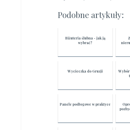
Podobne artykuły:
Biżuteria ślubna - jak ją
Z
wybrać?
nier
Wycieczka do Gruzji
Wybór
Panele podłogowe w praktyce
Opró
pozbyć