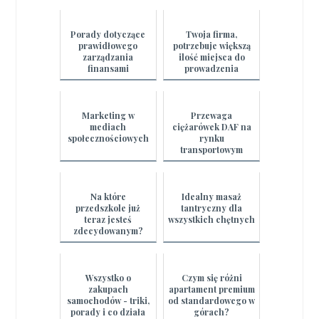
Porady dotyczące
Twoja firma,
prawidłowego
potrzebuje większą
zarządzania
ilość miejsca do
finansami
prowadzenia
osobistymi
działalności
Marketing w
Przewaga
mediach
ciężarówek DAF na
społecznościowych
rynku
transportowym
Na które
Idealny masaż
przedszkole już
tantryczny dla
teraz jesteś
wszystkich chętnych
zdecydowanym?
Wszystko o
Czym się różni
zakupach
apartament premium
samochodów - triki,
od standardowego w
porady i co działa
górach?