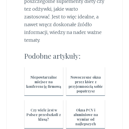
poszczególne suplementy diety czy
tez odżywki, jakie warto
zastosować. Jest to więc idealne, a
nawet wręcz doskonałe źródło
informacji, wiedzy na nader ważne
tematy.
Podobne artykuły:
Niepowtarzalne
Nowoczesne okna
miejsce na
przez które z
konferencję firmową
przyjemnością sobie
popatrzysz
Czy wiele jest w
Okna PCV i
Polsce przedszkoli z
aluminiowe na
klasą?
wymiar od
najlepszych
producentów