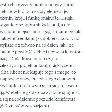
często chaotyczny, butik modowy Toruń
lekcje, w których każdy element jest
kanin, kroju i funkcjonalności. Dzięki
w garderobę, która służy latami, a nie
 w takim miejscu pomagają zrozumieć, jak
ualnymi trendami, jak dobierać kolory do
tylizacje zarówno na co dzień, jak i na
e buduje pewność siebie i pozwala klientom
uacji. Dodatkowo butiki często
zależnymi projektantami, dzięki czemu
zalna. Klient nie kupuje tego samego, co
o naprawdę odzwierciedla jego charakter.
upy w butiku modowym stają się procesem
cją. W efekcie garderoba zyskuje spójność,
da się na codzienne poczucie komfortu i
 (612 znaków ze spacjami)