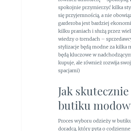
spokojnie przymierzyć kilka styl
się przyjemnością, a nie obowi
garderoba jest bardziej ekonomi
kilku praniach i służą przez wi
wiedzy o trendach – sprzedawcy 
stylizacje będą modne za kilka m
będą kluczowe w nadchodzącym s
kupuje, ale również rozwija sw
spacjami)
Jak skutecznie
butiku modo
Proces wyboru odzieży w buti
doradcą, który pyta o codzienne