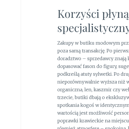
Korzyści płyn
specjalistycz
Zakupy w butiku modowym przyn
poza samą transakcję. Po pierws
doradztwo – sprzedawcy znają ko
dopasować fason do figury, suge
podkreślą atuty sylwetki. Po dru
nieporównywalnie wyższa niż 
organiczna, len, kaszmir czy weł
trzecie, butiki dbają o ekskluz
spotkania kogoś w identycznym
wartością jest możliwość person
poprawki krawieckie na miejscu l
również atmosferę – spokojną, 