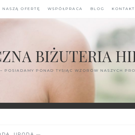
J NASZĄ OFERTĘ
WSPÓŁPRACA
BLOG
KONTAKT
ZNA BIŻUTERIA HI
I – POSIADAMY PONAD TYSIĄC WZORÓW NASZYCH PRO
ODA
,
URODA
—