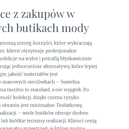
ące z zakupów w
nych butikach mody
oszą szereg korzyści, które wykraczają
ze, klient otrzymuje profesjonalne
lekcje na wylot i potrafią błyskawicznie
rując jednocześnie alternatywy, które lepiej
gie, jakość materiałów jest
w masowych sieciówkach – bawełna
na merino to standard, a nie wyjątek. Po
ywność kolekcji, dzięki czemu ryzyko
 ubraniu jest minimalne. Dodatkową
alizacji – wiele butików oferuje drobne
ub krótkie terminy realizacji. Klienci cenią
kameralną przestrzeń, w której można