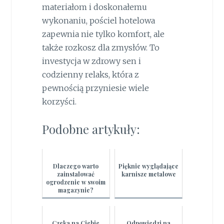
materiałom i doskonałemu
wykonaniu, pościel hotelowa
zapewnia nie tylko komfort, ale
także rozkosz dla zmysłów. To
investycja w zdrowy sen i
codzienny relaks, która z
pewnością przyniesie wiele
korzyści.
Podobne artykuły:
Dlaczego warto
Pięknie wyglądające
zainstalować
karnisze metalowe
ogrodzenie w swoim
magazynie?
Czeka na Ciebie
Odpowiedzi na