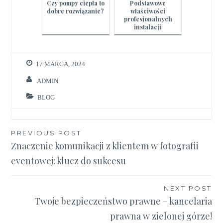
Czy pompy ciepła to
Podstawowe
dobre rozwiązanie?
właściwości
profesjonalnych
instalacji
alarmowych
17 MARCA, 2024
ADMIN
BLOG
Nawigacja
PREVIOUS POST
Znaczenie komunikacji z klientem w fotografii
wpisu
eventowej: klucz do sukcesu
NEXT POST
Twoje bezpieczeństwo prawne – kancelaria
prawna w zielonej górze!