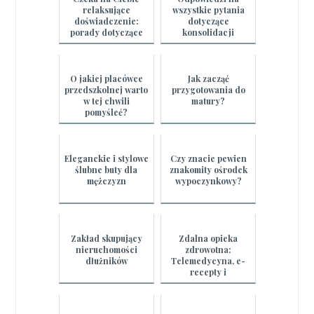
relaksujące
wszystkie pytania
doświadczenie:
dotyczące
porady dotyczące
konsolidacji
masażu
zadłużenia
O jakiej placówce
Jak zacząć
przedszkolnej warto
przygotowania do
w tej chwili
matury?
pomyśleć?
Eleganckie i stylowe
Czy znacie pewien
ślubne buty dla
znakomity ośrodek
mężczyzn
wypoczynkowy?
Zakład skupujący
Zdalna opieka
nieruchomości
zdrowotna:
dłużników
Telemedycyna, e-
recepty i
monitorowanie
pacjentów