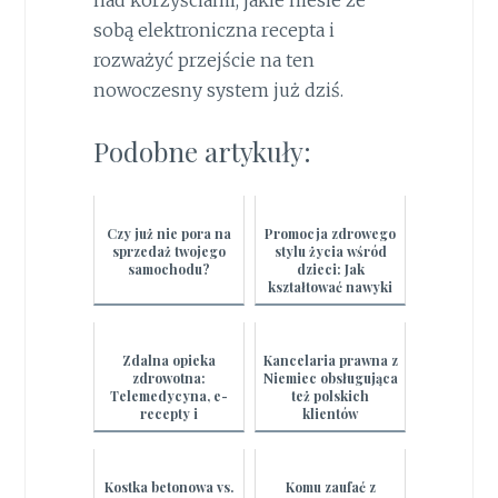
nad korzyściami, jakie niesie ze
sobą elektroniczna recepta i
rozważyć przejście na ten
nowoczesny system już dziś.
Podobne artykuły:
Czy już nie pora na
Promocja zdrowego
sprzedaż twojego
stylu życia wśród
samochodu?
dzieci: Jak
kształtować nawyki
żywieniowe i
aktywność fizyczną
Zdalna opieka
Kancelaria prawna z
zdrowotna:
Niemiec obsługująca
Telemedycyna, e-
też polskich
recepty i
klientów
monitorowanie
pacjentów
Kostka betonowa vs.
Komu zaufać z