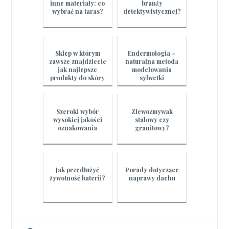
inne materiały: co
branży
wybrać na taras?
detektywistycznej?
Sklep w którym
Endermologia –
zawsze znajdziecie
naturalna metoda
jak najlepsze
modelowania
produkty do skóry
sylwetki
twarzy
Szeroki wybór
Zlewozmywak
wysokiej jakości
stalowy czy
oznakowania
granitowy?
Jak przedłużyć
Porady dotyczące
żywotność baterii?
naprawy dachu