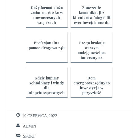
Duży format, duża
Znaczenie
zmiana – 60x60 w
komunikacji z
nowoczesnych
klientem w fotografii
wnętrzach
eventowej: klucz do
sukcesu
Profesjonalna
Czego brakuje
pomoc drogowa 24h
waszym
umiejętnościom
tanecznym?
Gdzie kupimy
Dom
schodołazy i windy
energooszczędny to
dla
inwestycja w
niepełnosprawnych
przyszłość
?
10 CZERWCA, 2022
ADMIN
SPORT