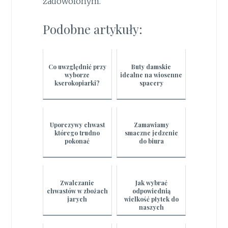
zadowolonym.
Podobne artykuły:
Co uwzględnić przy
Buty damskie
wyborze
idealne na wiosenne
kserokopiarki?
spacery
Uporczywy chwast
Zamawiamy
którego trudno
smaczne jedzenie
pokonać
do biura
Zwalczanie
Jak wybrać
chwastów w zbożach
odpowiednią
jarych
wielkość płytek do
naszych
pomieszczeń?