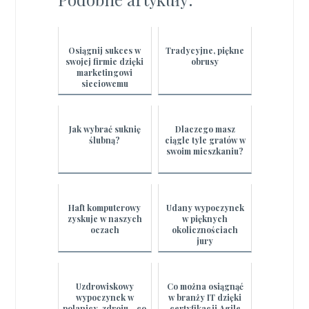
Osiągnij sukces w
Tradycyjne, piękne
swojej firmie dzięki
obrusy
marketingowi
sieciowemu
Jak wybrać suknię
Dlaczego masz
ślubną?
ciągle tyle gratów w
swoim mieszkaniu?
Haft komputerowy
Udany wypoczynek
zyskuje w naszych
w pięknych
oczach
okolicznościach
jury
Uzdrowiskowy
Co można osiągnąć
wypoczynek w
w branży IT dzięki
polanicy-zdroju - co
certyfikacji Agile