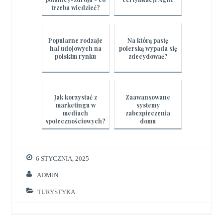
trzeba wiedzieć?
Popularne rodzaje
Na którą pastę
hal udojowych na
polerską wypada się
polskim rynku
zdecydować?
Jak korzystać z
Zaawansowane
marketingu w
systemy
mediach
zabezpieczenia
społecznościowych?
domu
6 STYCZNIA, 2025
ADMIN
TURYSTYKA