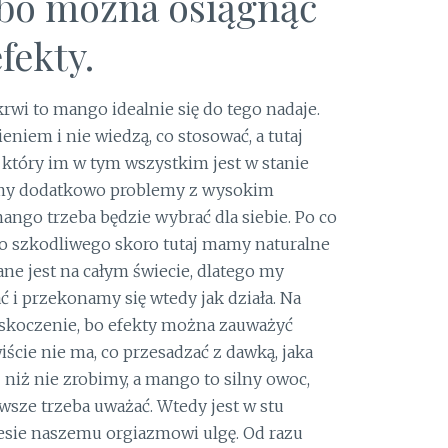
bo można osiągnąć
fekty.
krwi to mango idealnie się do tego nadaje.
eniem i nie wiedzą, co stosować, a tutaj
 który im w tym wszystkim jest w stanie
amy dodatkowo problemy z wysokim
ango trzeba będzie wybrać dla siebie. Po co
to szkodliwego skoro tutaj mamy naturalne
ne jest na całym świecie, dlatego my
i przekonamy się wtedy jak działa. Na
askoczenie, bo efekty można zauważyć
cie nie ma, co przesadzać z dawką, jaka
j niż nie zrobimy, a mango to silny owoc,
sze trzeba uważać. Wtedy jest w stu
esie naszemu orgiazmowi ulgę. Od razu