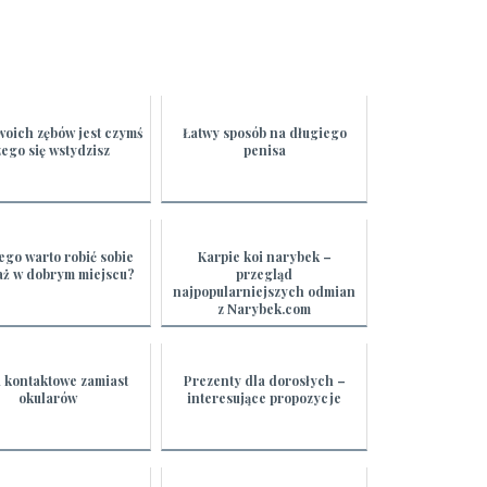
woich zębów jest czymś
Łatwy sposób na długiego
ego się wstydzisz
penisa
ego warto robić sobie
Karpie koi narybek –
aż w dobrym miejscu?
przegląd
najpopularniejszych odmian
z Narybek.com
a kontaktowe zamiast
Prezenty dla dorosłych –
okularów
interesujące propozycje