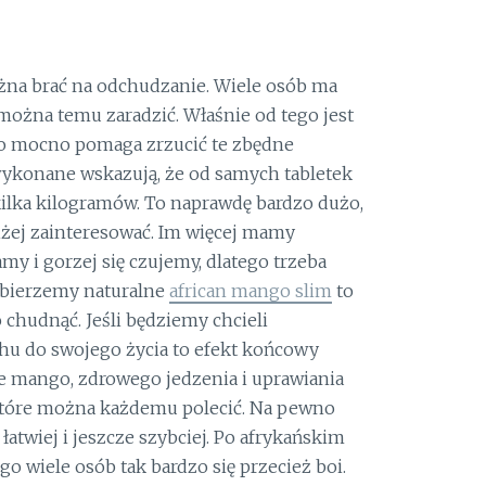
żna brać na odchudzanie. Wiele osób ma
ożna temu zaradzić. Właśnie od tego jest
zo mocno pomaga zrzucić te zbędne
 wykonane wskazują, że od samych tabletek
kilka kilogramów. To naprawdę bardzo dużo,
liżej zainteresować. Im więcej mamy
y i gorzej się czujemy, dlatego trzeba
wybierzemy naturalne
african mango slim
to
chudnąć. Jeśli będziemy chcieli
chu do swojego życia to efekt końcowy
ie mango, zdrowego jedzenia i uprawiania
 które można każdemu polecić. Na pewno
atwiej i jeszcze szybciej. Po afrykańskim
o wiele osób tak bardzo się przecież boi.