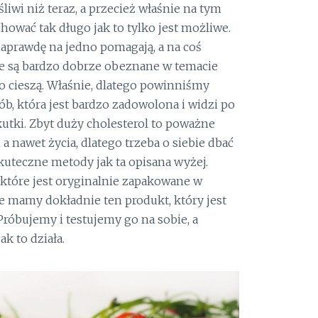
liwi niż teraz, a przecież właśnie na tym
ować tak długo jak to tylko jest możliwe.
 naprawdę na jedno pomagają, a na coś
óre są bardzo dobrze obeznane w temacie
go cieszą. Właśnie, dlatego powinniśmy
ób, która jest bardzo zadowolona i widzi po
kutki. Zbyt duży cholesterol to poważne
a nawet życia, dlatego trzeba o siebie dbać
kuteczne metody jak ta opisana wyżej.
które jest oryginalnie zapakowane w
e mamy dokładnie ten produkt, który jest
Próbujemy i testujemy go na sobie, a
k to działa.