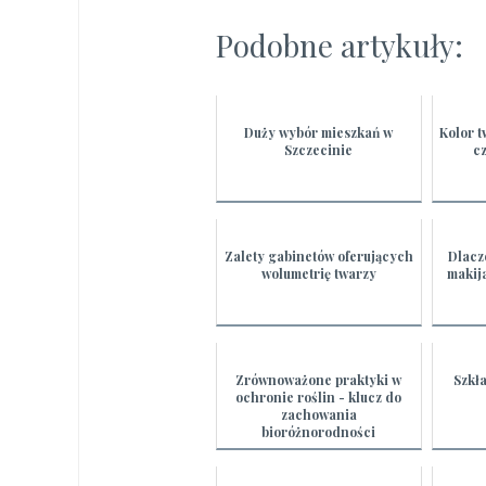
Podobne artykuły:
Duży wybór mieszkań w
Kolor t
Szczecinie
cz
Zalety gabinetów oferujących
Dlacz
wolumetrię twarzy
makij
Zrównoważone praktyki w
Szkł
ochronie roślin - klucz do
zachowania
bioróżnorodności