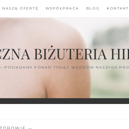
J NASZĄ OFERTĘ
WSPÓŁPRACA
BLOG
KONTAKT
ZNA BIŻUTERIA HI
I – POSIADAMY PONAD TYSIĄC WZORÓW NASZYCH PRO
ZDROWIE
—