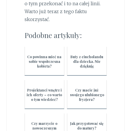
o tym przekonać i to na całej linii.
Warto już teraz z tego faktu
skorzystać.
Podobne artykuły:
Co powinna mieć na
Buty z ciucholandu
sobie współczesna
dla dziecka. Nie
kobieta?
dziękuję
Projektanci wnętrz i
Czy macie już
ich oferty – co warto
swojego ulubionego
o tym wiedzieć?
fryzjera?
Czy marzycie o
Jak przygotować się
nowoczesnym
do matury?