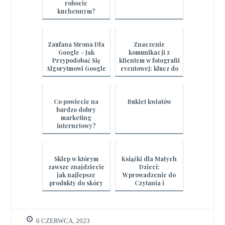
robocie
kuchennym?
Zaufana Strona Dla
Znaczenie
Google - Jak
komunikacji z
Przypodobać Się
klientem w fotografii
Algorytmowi Google
eventowej: klucz do
sukcesu
Co powiecie na
Bukiet kwiatów
bardzo dobry
marketing
internetowy?
Sklep w którym
Książki dla Małych
zawsze znajdziecie
Dzieci:
jak najlepsze
Wprowadzenie do
produkty do skóry
Czytania i
twarzy
Rozwijanie
Słownictwa
6 CZERWCA, 2023