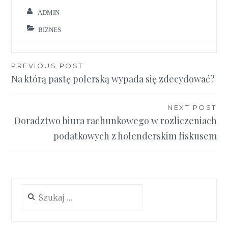
ADMIN
BIZNES
Nawigacja
PREVIOUS POST
Na którą pastę polerską wypada się zdecydować?
wpisu
NEXT POST
Doradztwo biura rachunkowego w rozliczeniach
podatkowych z holenderskim fiskusem
Szukaj: