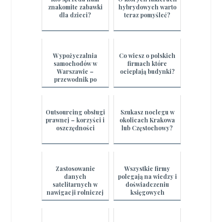
znakomite zabawki
hybrydowych warto
dla dzieci?
teraz pomyśleć?
Wypożyczalnia
Co wiesz o polskich
samochodów w
firmach które
Warszawie –
ocieplają budynki?
przewodnik po
najczęściej
wybieranych
modelach
Outsourcing obsługi
Szukasz noclegu w
prawnej – korzyści i
okolicach Krakowa
oszczędności
lub Częstochowy?
Zastosowanie
Wszystkie firmy
danych
polegają na wiedzy i
satelitarnych w
doświadczeniu
nawigacji rolniczej
księgowych
- optymalizacja pól i
zbiorów