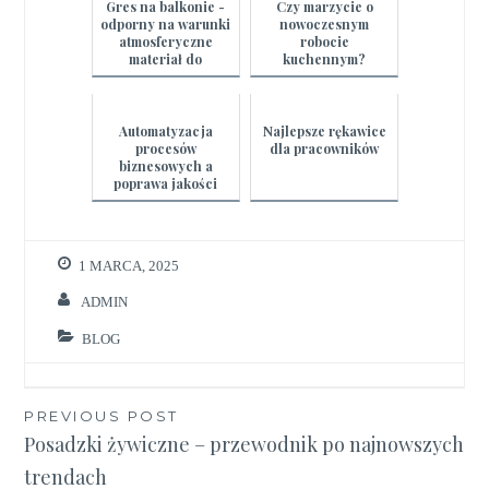
Gres na balkonie -
Czy marzycie o
odporny na warunki
nowoczesnym
atmosferyczne
robocie
materiał do
kuchennym?
wykończenia tarasu
Automatyzacja
Najlepsze rękawice
procesów
dla pracowników
biznesowych a
poprawa jakości
usług klienta
1 MARCA, 2025
ADMIN
BLOG
Nawigacja
PREVIOUS POST
Posadzki żywiczne – przewodnik po najnowszych
wpisu
trendach