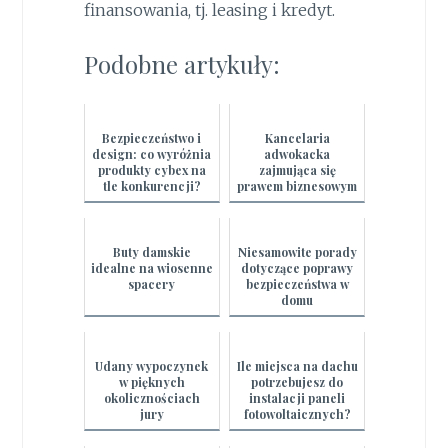
finansowania, tj. leasing i kredyt.
Podobne artykuły:
Bezpieczeństwo i
Kancelaria
design: co wyróżnia
adwokacka
produkty cybex na
zajmująca się
tle konkurencji?
prawem biznesowym
Buty damskie
Niesamowite porady
idealne na wiosenne
dotyczące poprawy
spacery
bezpieczeństwa w
domu
Udany wypoczynek
Ile miejsca na dachu
w pięknych
potrzebujesz do
okolicznościach
instalacji paneli
jury
fotowoltaicznych?