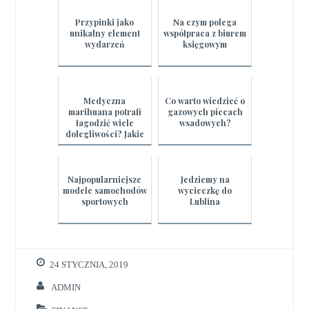
Przypinki jako
Na czym polega
unikalny element
współpraca z biurem
wydarzeń
księgowym
Medyczna
Co warto wiedzieć o
marihuana potrafi
gazowych piecach
łagodzić wiele
wsadowych?
dolegliwości? Jakie
są fakty?
Najpopularniejsze
Jedziemy na
modele samochodów
wycieczkę do
sportowych
Lublina
24 STYCZNIA, 2019
ADMIN