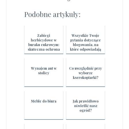
Podobne artykuły:
Zabiegi
Wszystkie Twoje
herbicydowe w
pytania dotyczące
buraku cukrowym:
blogowania, na
skuteczna ochrona
które odpowiadają
upraw
profesjonaliści
Wynajem aut w
Co uwzględnić przy
stolicy
wyborze
kserokopiarki?
Meble do biura
Jak prawidłowo
oświetlić nasz
ogród?