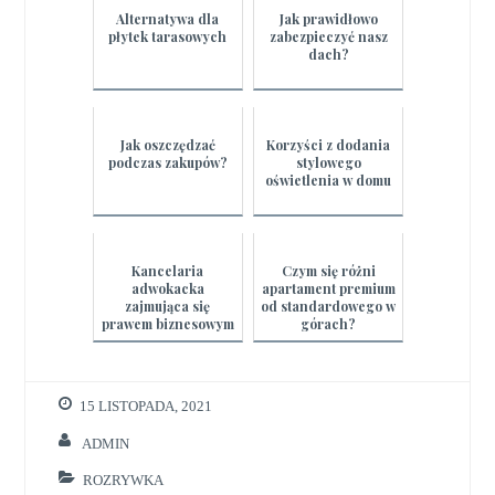
Alternatywa dla
Jak prawidłowo
płytek tarasowych
zabezpieczyć nasz
dach?
Jak oszczędzać
Korzyści z dodania
podczas zakupów?
stylowego
oświetlenia w domu
Kancelaria
Czym się różni
adwokacka
apartament premium
zajmująca się
od standardowego w
prawem biznesowym
górach?
15 LISTOPADA, 2021
ADMIN
ROZRYWKA