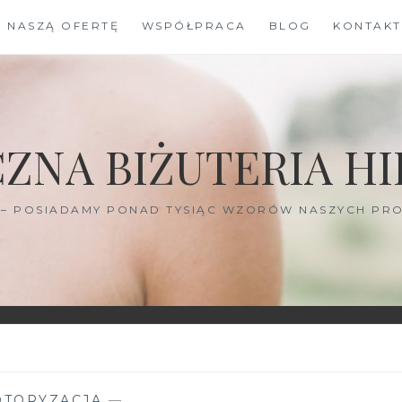
J NASZĄ OFERTĘ
WSPÓŁPRACA
BLOG
KONTAKT
ZNA BIŻUTERIA HI
I – POSIADAMY PONAD TYSIĄC WZORÓW NASZYCH PRO
TORYZACJA
—