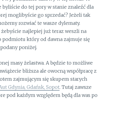
 byliście do tej pory w stanie znaleźć dla
rej moglibyście go sprzedać? Jeżeli tak
możemy rozwiać te wasze dylematy.
byście najlepiej już teraz weszli na
o podmiotu który od dawna zajmuje się
 podany poniżej.
bnej masy żelastwa. A będzie to możliwe
nawiążecie bliższa ale owocną współpracę z
em zajmującym się skupem starych
Aut Gdynia, Gdańsk, Sopot
. Tutaj zawsze
tóre pod każdym względem będą dla was po