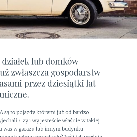
e działek lub domków
już zwłaszcza gospodarstw
asami przez dziesiątki lat
aniczne.
A są to pojazdy którymi już od bardzo
chali. Czy i wy jesteście właśnie w takiej
i u was w garażu lub innym budynku
 niepotrzebne samochody? Jeśli tak właśnie