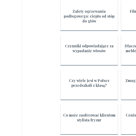
Zalety ogrzewania
Fil
podłogowego: ciepło od stóp
do głów
Czynniki odpowiadające za
Dlacz
wypadanie włosów
meble
Czy wiele jest w Polsce
Zmaga
przedszkoli z klasą?
Co może zaoferować klientom
Cenis
stylista fryzur