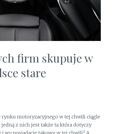
ych firm skupuje w
lsce stare
e rynku motoryzacyjnego w tej chwili ciągle
 jedną z nich jest także ta która dotyczy
i wy posiadacie takowy w tej chwili? A