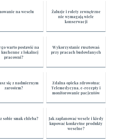
mowanie na weselu
Żaluzje i rolety zewnętrzne
nie wymagają wiele
konserwacji
ego warto postawić na
Wykorzystanie rusztowań
 kuchenne z lokalnej
przy pracach budowlanych
pracowni?
sz się z nadmiernym
Zdalna opieka zdrowotna:
zarostem?
Telemedycyna, e-recepty i
monitorowanie pacjentów
z sobie smak chleba?
Jak zaplanować wesele i kiedy
kupować konkretne produkty
weselne?