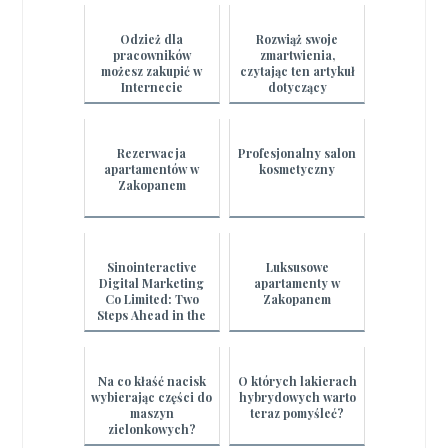
Odzież dla
Rozwiąż swoje
pracowników
zmartwienia,
możesz zakupić w
czytając ten artykuł
Internecie
dotyczący
inwestowania w
nieruchomości
Rezerwacja
Profesjonalny salon
apartamentów w
kosmetyczny
Zakopanem
Sinointeractive
Luksusowe
Digital Marketing
apartamenty w
Co Limited: Two
Zakopanem
Steps Ahead in the
Digital Game
Na co kłaść nacisk
O których lakierach
wybierając części do
hybrydowych warto
maszyn
teraz pomyśleć?
zielonkowych?