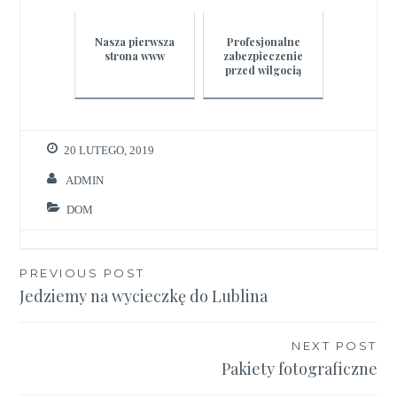
Nasza pierwsza
Profesjonalne
strona www
zabezpieczenie
przed wilgocią
20 LUTEGO, 2019
ADMIN
DOM
Nawigacja
PREVIOUS POST
Jedziemy na wycieczkę do Lublina
wpisu
NEXT POST
Pakiety fotograficzne