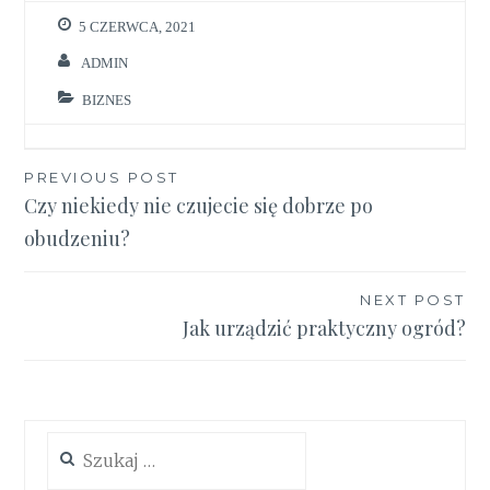
5 CZERWCA, 2021
ADMIN
BIZNES
Nawigacja
PREVIOUS POST
Czy niekiedy nie czujecie się dobrze po
wpisu
obudzeniu?
NEXT POST
Jak urządzić praktyczny ogród?
Szukaj: