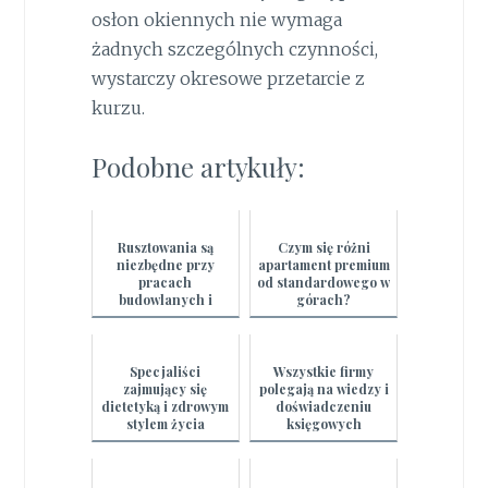
osłon okiennych nie wymaga
żadnych szczególnych czynności,
wystarczy okresowe przetarcie z
kurzu.
Podobne artykuły:
Rusztowania są
Czym się różni
niezbędne przy
apartament premium
pracach
od standardowego w
budowlanych i
górach?
remontowych
Specjaliści
Wszystkie firmy
zajmujący się
polegają na wiedzy i
dietetyką i zdrowym
doświadczeniu
stylem życia
księgowych