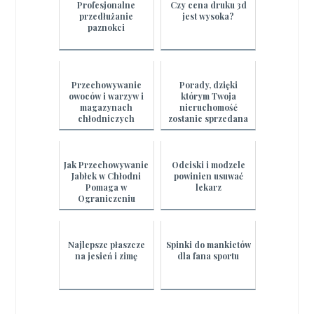
Profesjonalne
Czy cena druku 3d
przedłużanie
jest wysoka?
paznokci
Przechowywanie
Porady, dzięki
owoców i warzyw i
którym Twoja
magazynach
nieruchomość
chłodniczych
zostanie sprzedana
Jak Przechowywanie
Odciski i modzele
Jabłek w Chłodni
powinien usuwać
Pomaga w
lekarz
Ograniczeniu
Marnowania
Żywności
Najlepsze płaszcze
Spinki do mankietów
na jesień i zimę
dla fana sportu