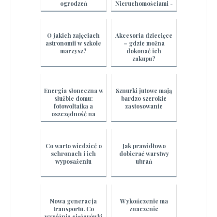
ogrodzeń
Nieruchomościami -
Sekrety
Skutecznych
Transakcji Agencji
Nieruchomo...
O jakich zajęciach
Akcesoria dziecięce
astronomii w szkole
– gdzie można
marzysz?
dokonać ich
zakupu?
Energia słoneczna w
Sznurki jutowe mają
służbie domu:
bardzo szerokie
fotowoltaika a
zastosowanie
oszczędność na
rachunkach
Co warto wiedzieć o
Jak prawidłowo
schronach i ich
dobierać warstwy
wyposażeniu
ubrań
Nowa generacja
Wykończenie ma
transportu. Co
znaczenie
wyróżnia ciężarówki