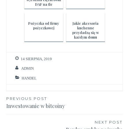
DAF na tle
konkurencji?
Pożyczka od firmy
Jakie akcesoria
pożyczkowej
kuchenne
przydadzą się w
każdym domu
14 SIERPNIA, 2019
ADMIN
HANDEL
Nawigacja
PREVIOUS POST
Inwestowanie w bitcoiny
wpisu
NEXT POST