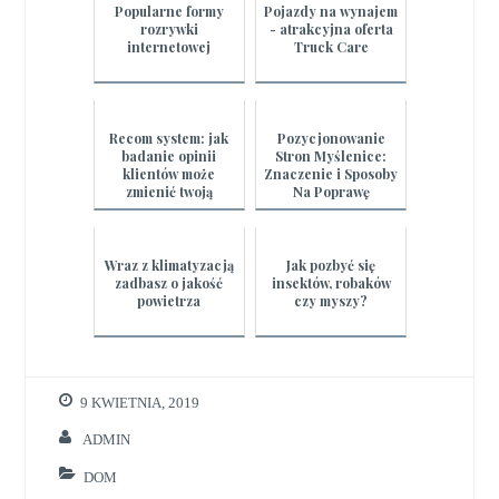
Popularne formy
Pojazdy na wynajem
rozrywki
- atrakcyjna oferta
internetowej
Truck Care
Recom system: jak
Pozycjonowanie
badanie opinii
Stron Myślenice:
klientów może
Znaczenie i Sposoby
zmienić twoją
Na Poprawę
strategię biznesową?
Widoczności Twojej
Strony w Sieci
Wraz z klimatyzacją
Jak pozbyć się
zadbasz o jakość
insektów, robaków
powietrza
czy myszy?
9 KWIETNIA, 2019
ADMIN
DOM