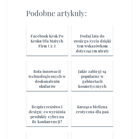
Podobne artykuły:
Facebook Krok Po
Dodaj lata do
Kroku Dla Małych
swojego życia dzięki
Firm Cz. I
tym wskazówkom
dotyczącym utraty
wagi
Rola innowacji
Jakie zabiegi są
technologicznych w
popularne w
doskonaleniu
gabinetach
okularów
kosmetycznych
ochronnych
Bezpieczeństwo i
Kusząca bielizna
design: co wyróżnia
erotyczna dla pań
produkty cybex na
tle konkurencji?