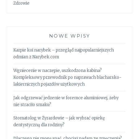
Zdrowie
NOWE WPISY
Karpie koi narybek – przegląd najpopularniejszych
odmian z Narybek.com
Wgniecenie w naczepie, uszkodzona kabina?
Kompleksowy przewodnik po naprawach blacharsko-
lakierniczych pojazdów użytkowych
Jak odgrzewać jedzenie w foremce aluminiowej, żeby
nie straciło smaku?
Stomatolog w Żyrardowie – jak wybrać opiekę
dentystyczną dla rodziny?
Dlaczego nie mogę spać, chociaż padam ze zmęczenia?