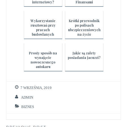
internetowy?
Finansami
Przedsiębiorstwa
Wykorzystanie
Krótki przewodnik
rusztowań przy
po polisach
pracach
ubezpieczeniowych
budowlanych
na życie
Prosty sposób na
Jakie są zalety
wynajęcie
posiadania jacuzzi?
nowoczesnego
autokaru
7 WRZEŚNIA, 2019
ADMIN
BIZNES
PREVIOUS POST