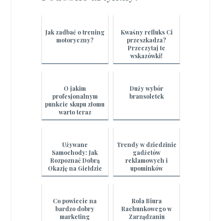
Jak zadbać o trening
Kwaśny refluks Ci
motoryczny?
przeszkadza?
Przeczytaj te
wskazówki!
O jakim
Duży wybór
profesjonalnym
bransoletek
punkcie skupu złomu
warto teraz
pomyśleć?
Używane
Trendy w dziedzinie
Samochody: Jak
gadżetów
Rozpoznać Dobrą
reklamowych i
Okazję na Giełdzie
upominków
Grupa DBK.
firmowych
Co powiecie na
Rola Biura
bardzo dobry
Rachunkowego w
marketing
Zarządzaniu